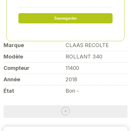
Référence
: 00046232
Sauvegarder
20 000,00 € HT
Marque
CLAAS RECOLTE
Modèle
ROLLANT 340
Compteur
11400
Année
2018
État
Bon -