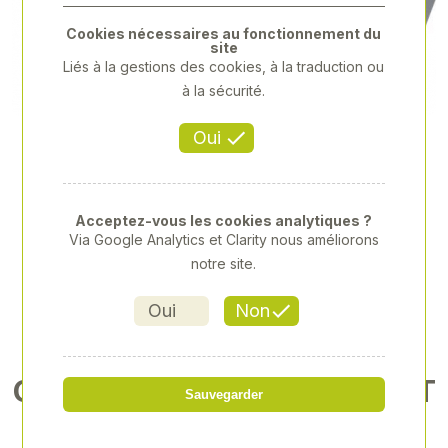
Previous
Next
Cookies nécessaires au fonctionnement du
site
Liés à la gestions des cookies, à la traduction ou
à la sécurité.
Oui
Acceptez-vous les cookies analytiques ?
Via Google Analytics et Clarity nous améliorons
notre site.
Oui
Non
CLAPET DE REMPLACEMENT
Sauvegarder
PAR 2 P XX