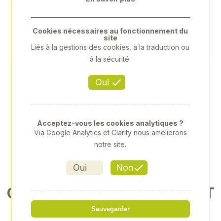
Previous
Next
Cookies nécessaires au fonctionnement du
site
Liés à la gestions des cookies, à la traduction ou
à la sécurité.
Oui
Acceptez-vous les cookies analytiques ?
Via Google Analytics et Clarity nous améliorons
notre site.
Oui
Non
COUVERCLE DE SEAU À LAIT
30L MANCHON DI
Sauvegarder