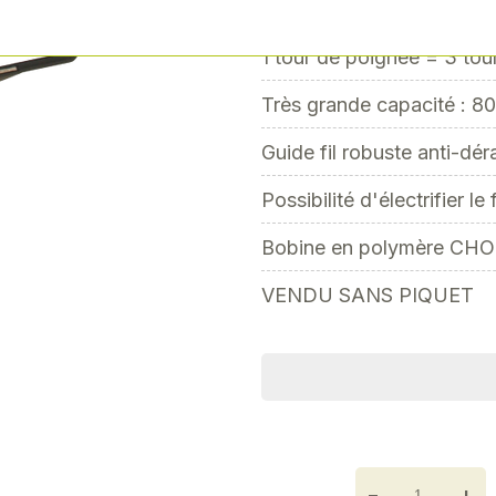
Next
1 tour de poignée = 3 tou
Très grande capacité : 80
Guide fil robuste anti-dér
Possibilité d'électrifier le
Bobine en polymère CHOC
VENDU SANS PIQUET
-
+