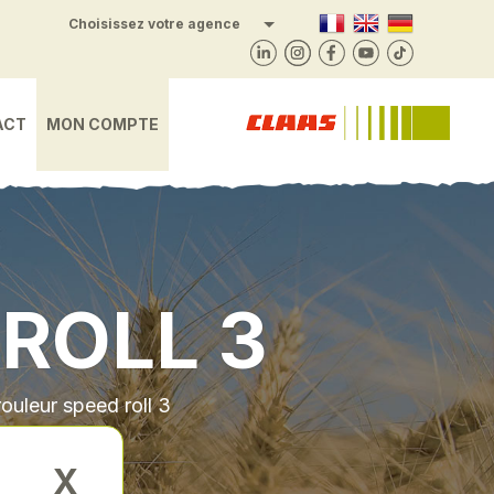
Sainte-Marie-en-Chanois
Choisissez votre agence
Lépanges-sur-Vologne
Foussemagne
Frambouhans
Châtenois
Valonne
Vesoul
Saône
Harol
Bulle
Gray
ACT
MON COMPTE
ROLL 3
ouleur speed roll 3
X