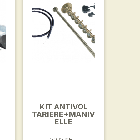
KIT ANTIVOL
TARIERE+MANIV
ELLE
8
50,15 €HT