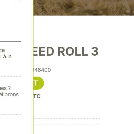
R SPEED ROLL 3
te
 à la
rence
: LAC-648400
74,98 € HT
ues ?
éliorons
oit 89,98 € TTC