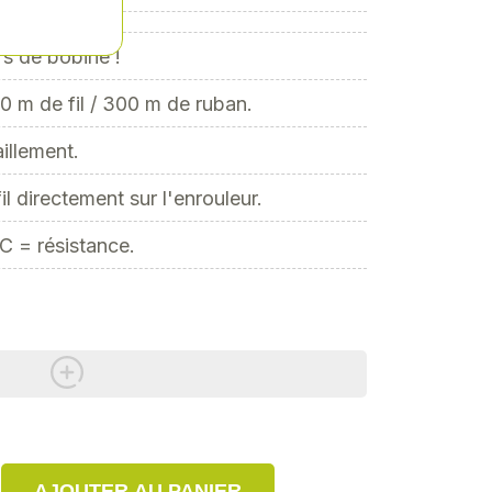
rs de bobine !
0 m de fil / 300 m de ruban.
aillement.
 fil directement sur l'enrouleur.
 = résistance.
AJOUTER AU PANIER