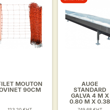
FILET MOUTON
AUGE
OVINET 90CM
STANDARD
GALVA 4 M X
0.80 M X 0.3
123,20 €HT
749,68 €HT