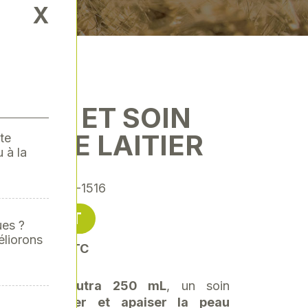
X
TION ET SOIN
EVAGE LAITIER
te
 à la
érence
: EPE-1516
6,25 € HT
ues ?
éliorons
soit 7,50 € TTC
e à traire Eutra 250 mL
, un soin
 pour
protéger et apaiser la peau