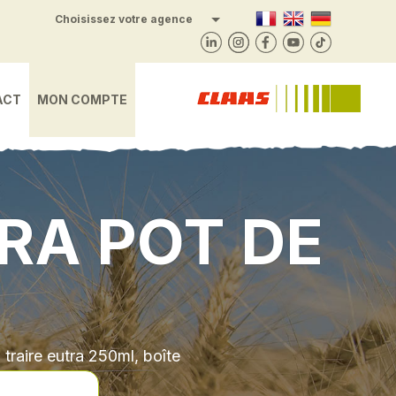
Sainte-Marie-en-Chanois
Choisissez votre agence
Lépanges-sur-Vologne
Foussemagne
Frambouhans
Châtenois
Valonne
Vesoul
Saône
Harol
Bulle
Gray
ACT
MON COMPTE
RA POT DE
 traire eutra 250ml, boîte