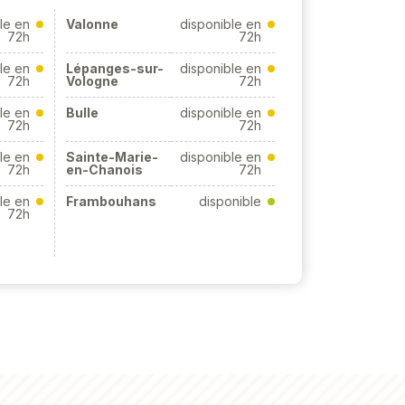
le en
Valonne
disponible en
72h
72h
le en
Lépanges-sur-
disponible en
72h
Vologne
72h
le en
Bulle
disponible en
72h
72h
le en
Sainte-Marie-
disponible en
72h
en-Chanois
72h
le en
Frambouhans
disponible
72h