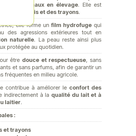
s et des animaux en élevage
. Elle est
 au
soin des pis et des trayons
.
trice, elle forme un
film hydrofuge
qui
au des agressions extérieures tout en
ion naturelle
. La peau reste ainsi plus
ux protégée au quotidien.
our être
douce et respectueuse
, sans
ants et sans parfums, afin de garantir un
ns fréquentes en milieu agricole.
lle contribue à améliorer le
confort des
pe indirectement à la
qualité du lait et à
u laitier
.
ales :
s et trayons