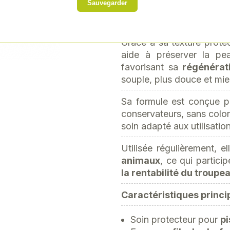
Sauvegarder
sollicitée des humain
Next
particulièrement adaptée
Grâce à sa texture protec
aide à préserver la pe
favorisant sa
régénérat
souple, plus douce et mie
Sa formule est conçue p
conservateurs, sans color
soin adapté aux utilisatio
Utilisée régulièrement, e
animaux
, ce qui partici
la rentabilité du troupea
Caractéristiques princip
Soin protecteur pour
pi