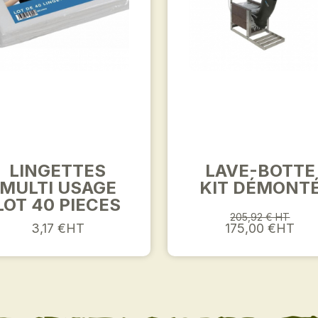
LINGETTES
LAVE-BOTTE
MULTI USAGE
KIT DÉMONT
LOT 40 PIECES
205,92 € HT
3,17 €HT
175,00 €HT