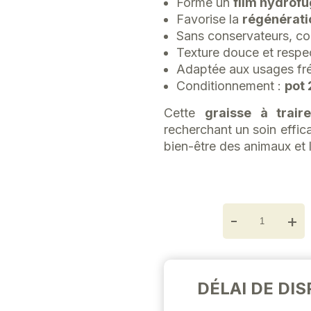
Forme un
film hydrofu
Favorise la
régénérati
Sans conservateurs, co
Texture douce et resp
Adaptée aux usages fr
Conditionnement :
pot
Cette
graisse à trair
recherchant un soin effica
bien-être des animaux et
-
+
DÉLAI DE DIS