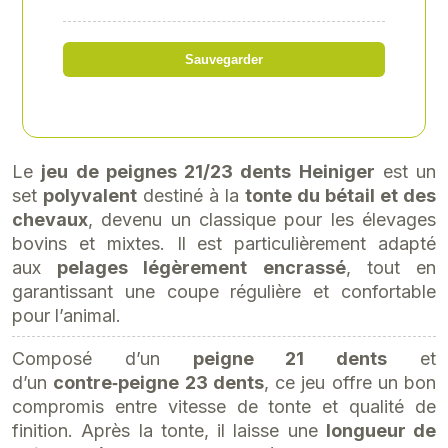
Référence
: UKA-100244SET
Sauvegarder
48,50 € HT
56,39 €HT
soit 58,20 € TTC
Le
jeu de peignes 21/23 dents Heiniger
est un
set
polyvalent
destiné à la
tonte du bétail et des
chevaux
, devenu un classique pour les élevages
bovins et mixtes. Il est particulièrement adapté
aux
pelages légèrement encrassé
, tout en
garantissant une coupe régulière et confortable
pour l’animal.
Composé d’un
peigne 21 dents
et
d’un
contre‑peigne 23 dents
, ce jeu offre un bon
compromis entre vitesse de tonte et qualité de
finition. Après la tonte, il laisse une
longueur de