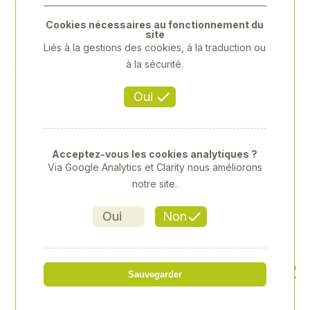
Previous
Next
Cookies nécessaires au fonctionnement du
site
Liés à la gestions des cookies, à la traduction ou
à la sécurité.
Oui
Acceptez-vous les cookies analytiques ?
Via Google Analytics et Clarity nous améliorons
notre site.
Oui
Non
KIT 4, RESSORT POUR ENTR
Sauvegarder
AVE FL