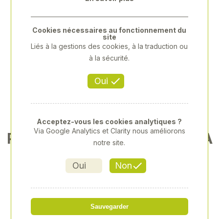
Cookies nécessaires au fonctionnement du
site
Liés à la gestions des cookies, à la traduction ou
à la sécurité.
Oui
Acceptez-vous les cookies analytiques ?
Via Google Analytics et Clarity nous améliorons
POMPE IMMERGEE-EAU CHA
notre site.
RGEE-550W
Oui
Non
Référence
: SODI08140
99,00 € HT
125,44 €HT
Sauvegarder