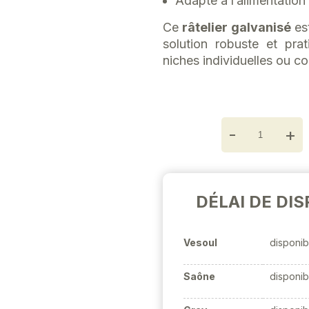
Adapté à l’alimentation
Ce
râtelier galvanisé
est
solution robuste et pra
niches individuelles ou co
-
+
DÉLAI DE DIS
Vesoul
disponib
Saône
disponib