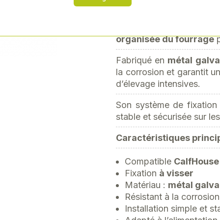
Découvrez le
râtelier g
Next
utilisation avec les syst
Premium XL et XXL
. 
organisée du fourrage
p
Fabriqué en
métal galva
la corrosion et garantit 
d’élevage intensives.
Son système de fixatio
stable et sécurisée sur le
Caractéristiques princip
Compatible
CalfHouse
Fixation
à visser
Matériau :
métal galva
Résistant à la corrosion
Installation simple et st