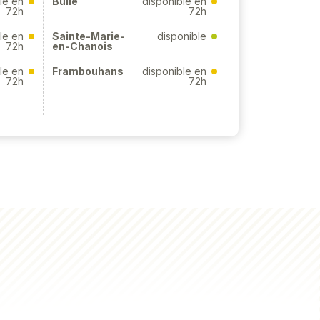
le en
Bulle
disponible en
72h
72h
le en
Sainte-Marie-
disponible
72h
en-Chanois
le en
Frambouhans
disponible en
72h
72h