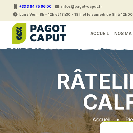
+33 3 84 75 96 00
infos@pagot-caput.fr
Lun / Ven : 8h - 12h et 13h30 - 18 h et le samedi de 8h à 12h00
ACCUEIL
NOS MA
RÂTELI
CAL
Accueil
•
Pi