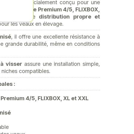
alvanisé
, spécialement conçu pour une
èmes
CalfHouse Premium 4/5, FLIXBOX,
Il permet une
distribution propre et
our les veaux en élevage.
nisé
, il offre une excellente résistance à
une grande durabilité, même en conditions
n
à visser
assure une installation simple,
s niches compatibles.
ales :
 Premium 4/5, FLIXBOX, XL et XXL
nisé
able