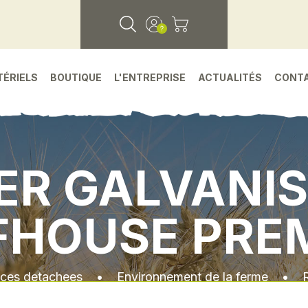
TÉRIELS
BOUTIQUE
L'ENTREPRISE
ACTUALITÉS
CONT
ER GALVANI
FHOUSE PRE
eces detachees
•
Environnement de la ferme
•