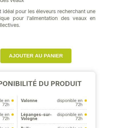
 des veaux
 idéal pour les éleveurs recherchant une
tique pour l’alimentation des veaux en
llectives.
AJOUTER AU PANIER
PONIBILITÉ DU PRODUIT
le en
Valonne
disponible en
72h
72h
le en
Lépanges-sur-
disponible en
72h
Vologne
72h