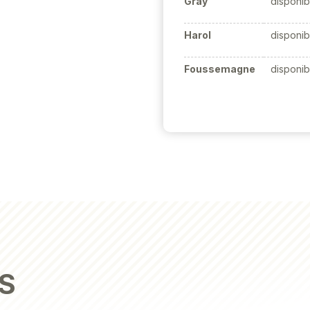
Gray
disponib
Harol
disponib
Foussemagne
disponib
S