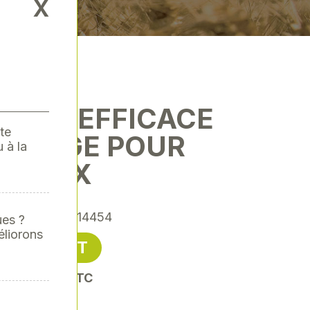
X
UTION EFFICACE
te
URRAGE POUR
 à la
VEAUX
érence
: EPE-14454
ues ?
éliorons
68,52 € HT
oit 82,22 € TTC