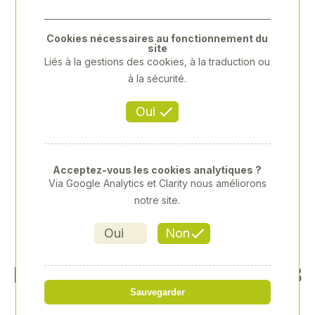
Previous
Next
Cookies nécessaires au fonctionnement du
site
Liés à la gestions des cookies, à la traduction ou
à la sécurité.
Oui
Acceptez-vous les cookies analytiques ?
Via Google Analytics et Clarity nous améliorons
notre site.
Oui
Non
RÂTELIER PANNEAUX TOMB
ANTS
Sauvegarder