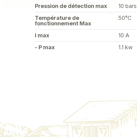
Pression de détection max
10 bars
Température de
50°C
fonctionnement Max
I max
10 A
- P max
1.1 kw