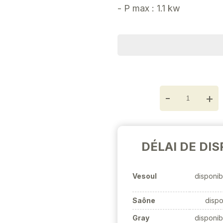
- P max : 1.1 kw
-
+
DÉLAI DE DIS
Vesoul
disponib
Saône
dispo
Gray
disponib