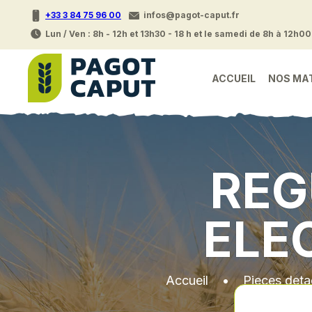
+33 3 84 75 96 00
infos@pagot-caput.fr
Lun / Ven : 8h - 12h et 13h30 - 18 h et le samedi de 8h à 12h00
ACCUEIL
NOS MA
REG
ELE
Accueil
•
Pieces det