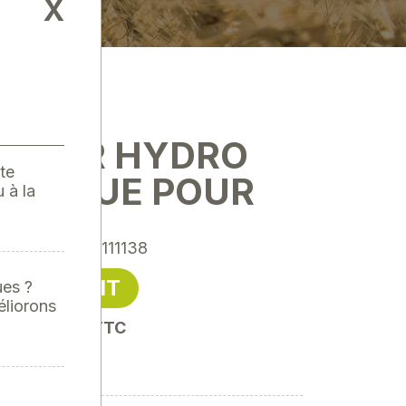
X
ATEUR HYDRO
te
ONIQUE POUR
 à la
érence
: REN-111138
148,80 € HT
ues ?
éliorons
oit 178,56 € TTC