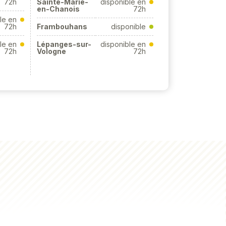
72h
Sainte-Marie-
disponible en
en-Chanois
72h
le en
72h
Frambouhans
disponible
le en
Lépanges-sur-
disponible en
72h
Vologne
72h