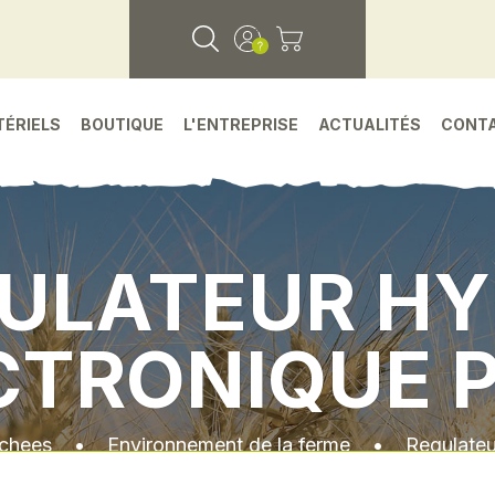
TÉRIELS
BOUTIQUE
L'ENTREPRISE
ACTUALITÉS
CONT
ULATEUR H
CTRONIQUE 
achees
•
Environnement de la ferme
•
Regulateu