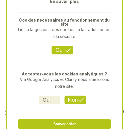
En savoir plus
Previous
Next
Cookies nécessaires au fonctionnement du
site
Liés à la gestions des cookies, à la traduction ou
à la sécurité.
Oui
Acceptez-vous les cookies analytiques ?
Via Google Analytics et Clarity nous améliorons
notre site.
Oui
Non
SEAU A VEAU BLEU TRANSP
ARENT SANS ACCESS
Sauvegarder