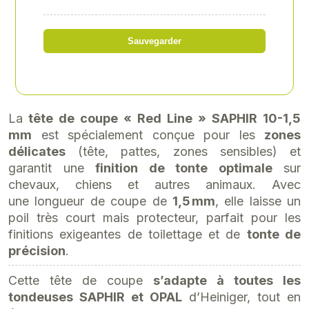
Référence
: UKA-100287001
Sauvegarder
42,90 € HT
54,98 €HT
soit 51,48 € TTC
La
tête de coupe « Red Line » SAPHIR 10-1,5
mm
est spécialement conçue pour les
zones
délicates
(tête, pattes, zones sensibles) et
garantit une
finition de tonte optimale
sur
chevaux, chiens et autres animaux. Avec
une longueur de coupe de
1,5 mm
, elle laisse un
poil très court mais protecteur, parfait pour les
finitions exigeantes de toilettage et de
tonte de
précision
.
Cette tête de coupe
s’adapte à toutes les
tondeuses SAPHIR et OPAL
d’Heiniger, tout en