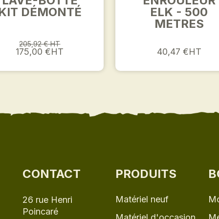
LAVE-BOTTE
ENROULEUR
KIT DÉMONTÉ
ELK - 500
METRES
205,92 € HT
175,00 €HT
40,47 €HT
CONTACT
PRODUITS
B
Matériel neuf
Mo
26 rue Henri
Poincaré
Matériel d'occasion
Me