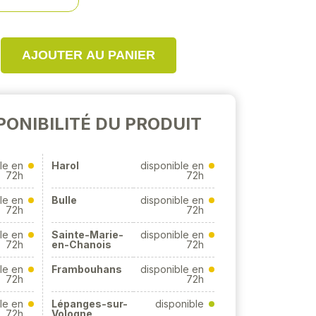
AJOUTER AU PANIER
PONIBILITÉ DU PRODUIT
le en
Harol
disponible en
72h
72h
le en
Bulle
disponible en
72h
72h
le en
Sainte-Marie-
disponible en
72h
en-Chanois
72h
le en
Frambouhans
disponible en
72h
72h
le en
Lépanges-sur-
disponible
72h
Vologne