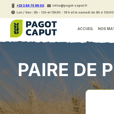
+33 3 84 75 96 00
infos@pagot-caput.fr
Lun / Ven : 8h - 12h et 13h30 - 18 h et le samedi de 8h à 12h00
ACCUEIL
NOS MA
PAIRE DE 
Accueil