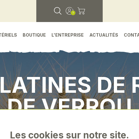
TÉRIELS
BOUTIQUE
L'ENTREPRISE
ACTUALITÉS
CONT
PLATINES DE
DE VERROU
•
Pieces detachees
•
Environnement de la ferme
Les cookies sur notre site.