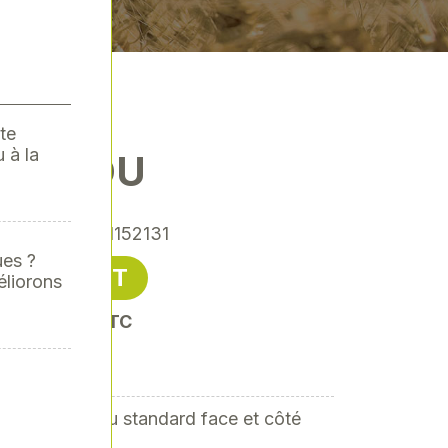
te
 à la
VERROU
rence
: COS-1152131
ues ?
24,29 € HT
éliorons
oit 29,15 € TTC
N DE VEROU
ption de verrou standard face et côté