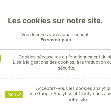
Les cookies sur notre site.
Vos données vous appartiennent.
En savoir plus
Cookies nécessaires au fonctionnement du si
le ayant de nombreuses
Liés à la gestions des cookies, à la traduction ou
ricole. Il est équipé d’un
sécurité.
’où sa robustesse qui lui
des charges, de la terre,
gétaux.
Découvrez notre
Acceptez-vous les cookies analytiq
Via Google Analytics et Clarity nous am
Non
notre site.