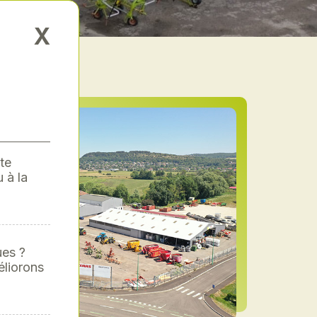
X
te
 à la
ues ?
éliorons