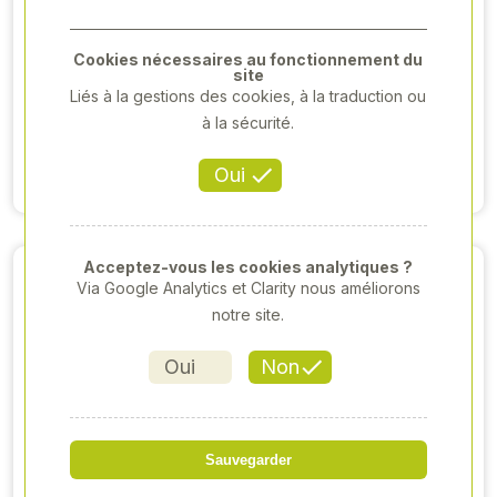
CASE IH -
CLAAS
FARMALL 75A -
TRACTEUR - 450
2022
PANORAMIC -
Cookies nécessaires au fonctionnement du
2025
site
35 000,00 €HT
Liés à la gestions des cookies, à la traduction ou
94 000,00 €HT
à la sécurité.
Voir produit
Oui
Voir produit
Acceptez-vous les cookies analytiques ?
Via Google Analytics et Clarity nous améliorons
notre site.
Oui
Non
CLAAS
CLAAS
Sauvegarder
TRACTEUR -
TRACTEUR -
ARION 410 - 2021
ARION 420 - 2016