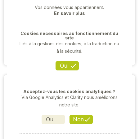
Vos données vous appartiennent.
En savoir plus
LAVE-BOTTE KIT
BROSSE ANIZEN
DÉMONTÉ
EN C SUR PIED
205,92 € HT
1 611,86 €HT
Cookies nécessaires au fonctionnement du
175,00 €HT
site
Liés à la gestions des cookies, à la traduction ou
Voir produit
à la sécurité.
Voir produit
Oui
Acceptez-vous les cookies analytiques ?
Via Google Analytics et Clarity nous améliorons
notre site.
Oui
Non
BROSSE ANIZEN
GANTS À USAGE
DOUBLE MURALE
UNIQUE EN