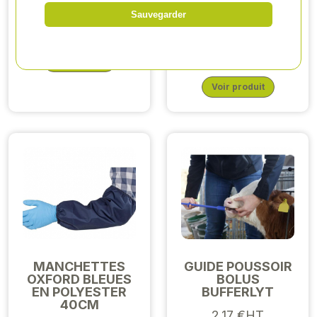
NITRILE PREMIUM
Sauvegarder
362,36 €HT
PLUS L
15,74 €HT
Voir produit
Voir produit
MANCHETTES
GUIDE POUSSOIR
OXFORD BLEUES
BOLUS
EN POLYESTER
BUFFERLYT
40CM
2,17 €HT