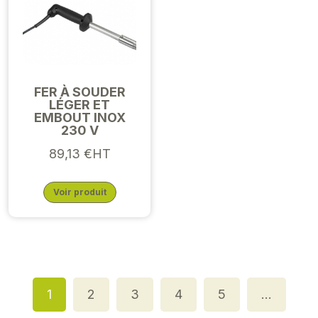
FER À SOUDER
LÉGER ET
EMBOUT INOX
230 V
89,13 €HT
Voir produit
1
2
3
4
5
…