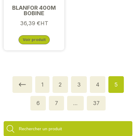
BLANFOR 400M
BOBINE
36,39 €HT
Voir produit
1
2
3
4
5
6
7
…
37