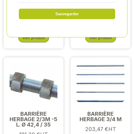
POUDRE
BARRIÈRE
TECHNOVIT 6091
D'ALIMENTATION
POT DE 1KG
2 LISSES Ø 76 MM
Sauvegarder
88,38 €HT
308,08 €HT
Voir produit
Voir produit
BARRIÈRE
BARRIÈRE
HERBAGE 2/3M -5
HERBAGE 3/4 M
L. Ø 42,4 / 35
203,47 €HT