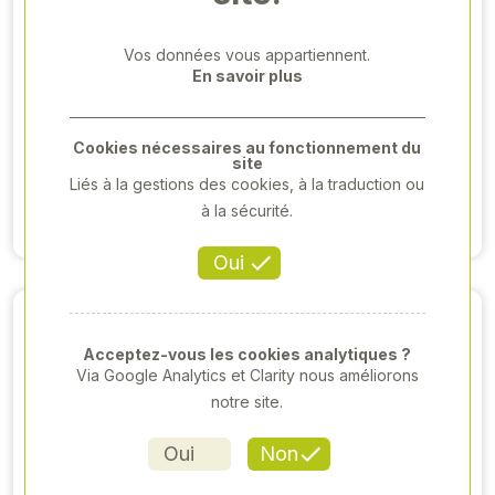
Vos données vous appartiennent.
BANDAGE À
BANDES
En savoir plus
ONGLONS
ADHÉSIVES
SILBERTAPE 50M
BLANCHES
VETTAPE
10,08 €HT
Cookies nécessaires au fonctionnement du
24,99 €HT
site
Liés à la gestions des cookies, à la traduction ou
Voir produit
à la sécurité.
Voir produit
Oui
Acceptez-vous les cookies analytiques ?
Via Google Analytics et Clarity nous améliorons
notre site.
Oui
Non