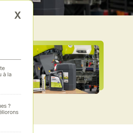
X
te
 à la
ues ?
éliorons