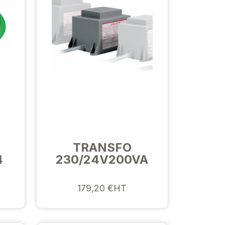
TRANSFO
4
230/24V200VA
179,20 €HT