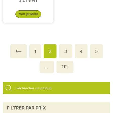
3,61 €HT
Voir produit
1
2
3
4
5
…
112
FILTRER PAR PRIX