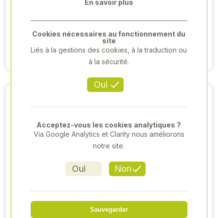
LUMENS
FEMELLE 3V
En savoir plus
(1.5MM)
33,15 € HT
19,00 €HT
7,11 €HT
Cookies nécessaires au fonctionnement du
site
Liés à la gestions des cookies, à la traduction ou
Voir produit
Voir produit
à la sécurité.
Oui
Acceptez-vous les cookies analytiques ?
Via Google Analytics et Clarity nous améliorons
notre site.
Oui
Non
AGRIPAK 5
AGRIPAK 2
GOUPILLES CLIPS
GOUPILLES
8MM (RONDES)
SÉCURITÉ 10MM
2,12 €HT
4,50 €HT
Sauvegarder