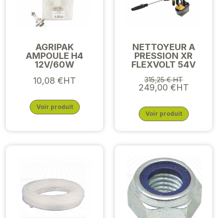
AGRIPAK
NETTOYEUR A
AMPOULE H4
PRESSION XR
12V/60W
FLEXVOLT 54V
10,08 €HT
315,25 € HT
249,00 €HT
Voir produit
Voir produit