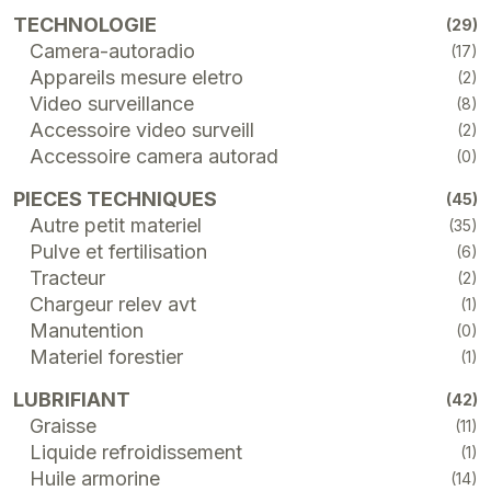
TECHNOLOGIE
(29)
Camera-autoradio
(17)
Appareils mesure eletro
(2)
Video surveillance
(8)
Accessoire video surveill
(2)
Accessoire camera autorad
(0)
PIECES TECHNIQUES
(45)
Autre petit materiel
(35)
Pulve et fertilisation
(6)
Tracteur
(2)
Chargeur relev avt
(1)
Manutention
(0)
Materiel forestier
(1)
LUBRIFIANT
(42)
Graisse
(11)
Liquide refroidissement
(1)
Huile armorine
(14)