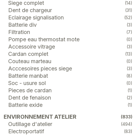
Siege complet
(14)
Dent de chargeur
(31)
Eclairage signalisation
(52)
Batterie div
(3)
Filtration
(7)
Pompe eau thermostat mote
(0)
Accessoire vitrage
(3)
Cardan complet
(13)
Couteau marteau
(0)
Acccesoires pieces siege
(3)
Batterie manbat
(8)
Soc - usure sol
(0)
Pieces de cardan
(1)
Dent de fenaison
(2)
Batterie exide
(1)
ENVIRONNEMENT ATELIER
(833)
Outillage d'atelier
(494)
Electroportatif
(83)